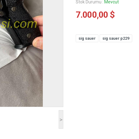
Stok Durumu :
Mevcut
7.000,00 $
sig sauer
sig sauer p229
>