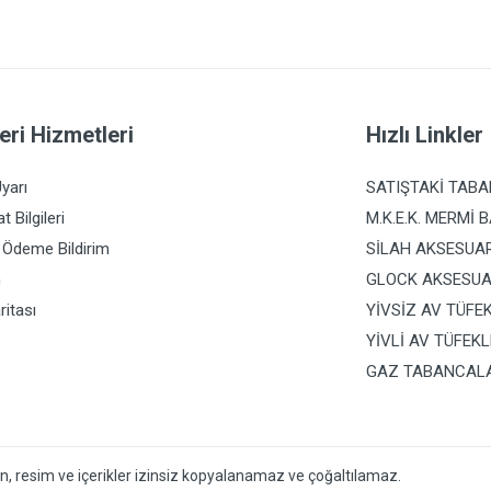
eri Hizmetleri
Hızlı Linkler
yarı
SATIŞTAKİ TAB
t Bilgileri
M.K.E.K. MERMİ B
 Ödeme Bildirim
SİLAH AKSESUA
m
GLOCK AKSESUA
ritası
YİVSİZ AV TÜFE
YİVLİ AV TÜFEKL
GAZ TABANCAL
in, resim ve içerikler izinsiz kopyalanamaz ve çoğaltılamaz.