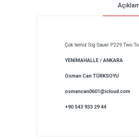
Açıkla
Çok temiz Sig Sauer P229 Two T
YENİMAHALLE / ANKARA
Osman Can TÜRKSOYU
osmancan0601@icloud.com
+90 543 933 29 44