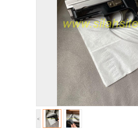
ÇELİK YELEK
AV MALZEMELERİ
ÖZEL GÜVENLİK MALZEMELERİ
SİLAH PERMİ HAKKI
KAMP MALZEMELERİ
DİĞER ÜRÜNLER
<