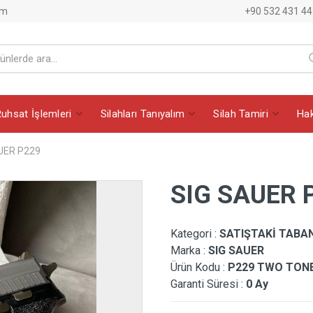
am
+90 532 431 44
Ruhsat İşlemleri
Silahları Tanıyalım
Silah Tamiri
Ha
UER P229
SIG SAUER 
Kategori :
SATIŞTAKİ TABA
Marka :
SIG SAUER
Ürün Kodu :
P229 TWO TON
Garanti Süresi :
0 Ay