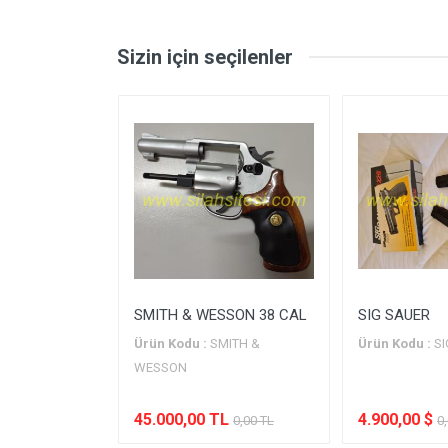
Mermi Çapı
Şarjör Kapasitesi
Sizin için seçilenler
Toplam Uzunluk
Toplam Yükseklik
Toplam Genişlik
Namlu Uzunluğu
Ağırlık
Tetik Ağırlığı
İCAN ARMS
SMITH & WESSON 38 CAL
SIG SAUER
Ürün Kodu :
SMITH &
Ürün Kodu :
S
ORTH
WESSON
MS 22
45.000,00 TL
4.900,00 $
0,00 TL
0