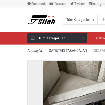
Facebook
Youtube
Twitter
Instagr
Silah 
Tüm Kategoriler
SATIŞTAKİ TABANCALAR
Anasayfa
SATIŞTAKİ TABANCALAR
SIG SA
M.K.E.K. MERMİ BAYİİ
SİLAH AKSESUARLARI
GLOCK AKSESUARLARI
YİVSİZ AV TÜFEKLERİ
YİVLİ AV TÜFEKLERİ
GAZ TABANCALARI