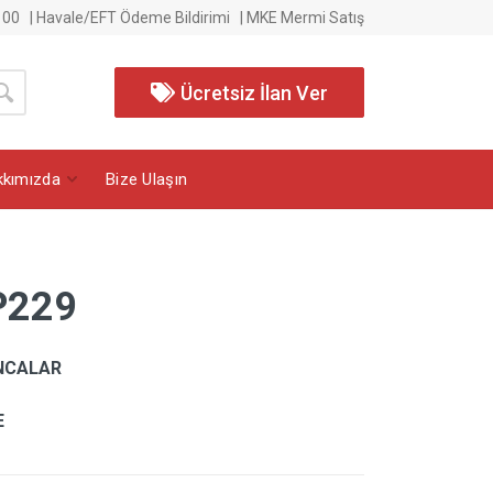
 00
|
Havale/EFT Ödeme Bildirimi
|
MKE Mermi Satış
Ücretsiz İlan Ver
kkımızda
Bize Ulaşın
P229
NCALAR
E