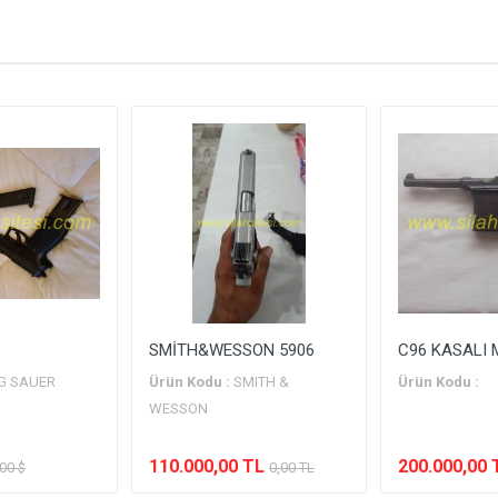
: 9 X 19 MM
: 15+1
:
:
:
:
:
:
SMİTH&WESSON 5906
C96 KASALI
IG SAUER
Ürün Kodu :
SMITH &
Ürün Kodu :
WESSON
110.000,00 TL
200.000,00 
,00 $
0,00 TL