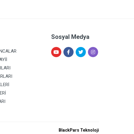
Sosyal Medya
ANCALAR
AYİİ
RLARI
RLARI
KLERİ
ERİ
ARI
BlackPars Teknoloji