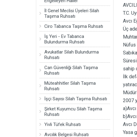
Engelleyen Haller
ÇELİK YELEK
AVCIL
İl Genel Meclisi Üyeleri Silah
T.C. U
AV MALZEMELERİ
Taşıma Ruhsatı
Avcı E
ÖZEL GÜVENLİK MALZEMELERİ
Ciro Tabanca Taşıma Ruhsatı
Üç ade
İş Yeri - Ev Tabanca
Muhtar
SİLAH PERMİ HAKKI
Bulundurma Ruhsatı
Nüfus 
KAMP MALZEMELERİ
Avukatlar Silah Bulundurma
Sabıka
Ruhsatı
DİĞER ÜRÜNLER
Süresi
Can Güvenliği Silah Taşıma
sahip o
Ruhsatı
İlk de
Müteahhitler Silah Taşıma
yatıra
Ruhsatı
Müdürl
İşçi Sayısı Silah Taşıma Ruhsatı
2007 yı
a)Avcı
Şirket Kuyumcu Silah Taşıma
Ruhsatı
b)Avcı
Avcı D
Yivli Tüfek Ruhsatı
Yasa g
Avcılık Belgesi Ruhsatı