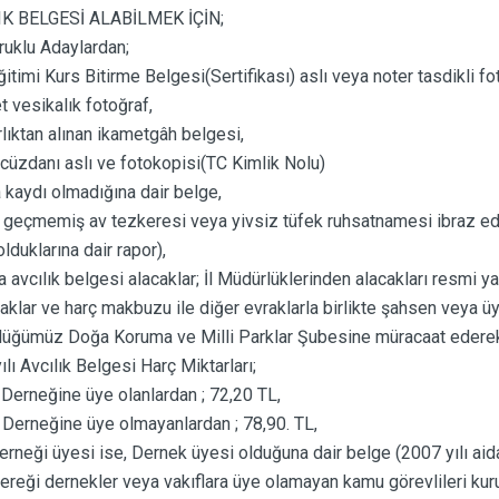
IK BELGESİ ALABİLMEK İÇİN;
yruklu Adaylardan;
ğitimi Kurs Bitirme Belgesi(Sertifikası) aslı veya noter tasdikli fo
t vesikalık fotoğraf,
lıktan alınan ikametgâh belgesi,
cüzdanı aslı ve fotokopisi(TC Kimlik Nolu)
 kaydı olmadığına dair belge,
 geçmemiş av tezkeresi veya yivsiz tüfek ruhsatnamesi ibraz eden
lduklarına dair rapor),
fa avcılık belgesi alacaklar; İl Müdürlüklerinden alacakları resmi 
caklar ve harç makbuzu ile diğer evraklarla birlikte şahsen veya üye
üğümüz Doğa Koruma ve Milli Parklar Şubesine müracaat ederek A
lı Avcılık Belgesi Harç Miktarları;
 Derneğine üye olanlardan ; 72,20 TL,
 Derneğine üye olmayanlardan ; 78,90. TL,
erneği üyesi ise, Dernek üyesi olduğuna dair belge (2007 yılı aida
ereği dernekler veya vakıflara üye olamayan kamu görevlileri kur