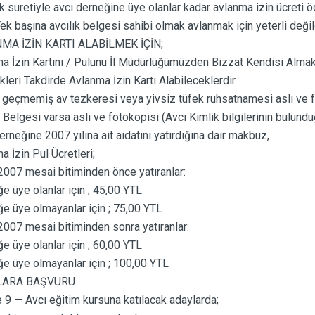
k suretiyle avcı derneğine üye olanlar kadar avlanma izin ücreti ö
ek başına avcılık belgesi sahibi olmak avlanmak için yeterli değild
MA İZİN KARTI ALABİLMEK İÇİN;
a İzin Kartını / Pulunu İl Müdürlüğümüzden Bizzat Kendisi Almak 
ikleri Takdirde Avlanma İzin Kartı Alabileceklerdir.
 geçmemiş av tezkeresi veya yivsiz tüfek ruhsatnamesi aslı ve f
k Belgesi varsa aslı ve fotokopisi (Avcı Kimlik bilgilerinin bulundu
erneğine 2007 yılına ait aidatını yatırdığına dair makbuz,
a İzin Pul Ücretleri;
2007 mesai bitiminden önce yatıranlar:
e üye olanlar için ; 45,00 YTL
e üye olmayanlar için ; 75,00 YTL
2007 mesai bitiminden sonra yatıranlar:
e üye olanlar için ; 60,00 YTL
e üye olmayanlar için ; 100,00 YTL
LARA BAŞVURU
9 — Avcı eğitim kursuna katılacak adaylarda;