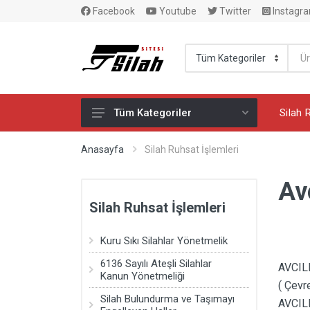
Facebook
Youtube
Twitter
Instagr
Silah 
Tüm Kategoriler
SATIŞTAKİ TABANCALAR
Anasayfa
Silah Ruhsat İşlemleri
M.K.E.K. MERMİ BAYİİ
Av
SİLAH AKSESUARLARI
Silah Ruhsat İşlemleri
GLOCK AKSESUARLARI
Kuru Sıkı Silahlar Yönetmelik
YİVSİZ AV TÜFEKLERİ
6136 Sayılı Ateşli Silahlar
AVCIL
YİVLİ AV TÜFEKLERİ
Kanun Yönetmeliği
( Çevr
GAZ TABANCALARI
Silah Bulundurma ve Taşımayı
AVCIL