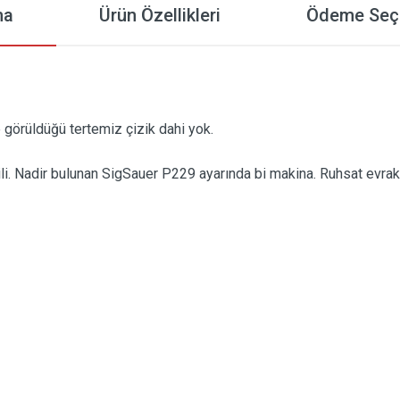
ma
Ürün Özellikleri
Ödeme Seçe
örüldüğü tertemiz çizik dahi yok.
rbili. Nadir bulunan SigSauer P229 ayarında bi makina. Ruhsat evrakl