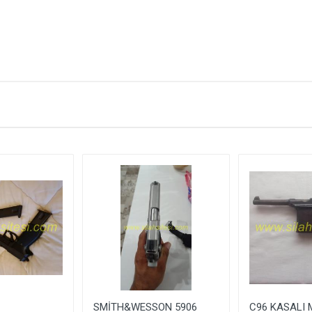
: 9 X 19 MM
: 15+1
:
:
:
:
:
:
SMİTH&WESSON 5906
C96 KASALI