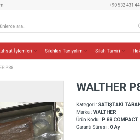
am
+90 532 431 44
Ruhsat İşlemleri
Silahları Tanıyalım
Silah Tamiri
Ha
ER P88
WALTHER P
Kategori :
SATIŞTAKİ TABA
Marka :
WALTHER
Ürün Kodu :
P 88 COMPACT
Garanti Süresi :
0 Ay