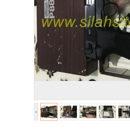
ÇELİK YELEK
AV MALZEMELERİ
ÖZEL GÜVENLİK MALZEMELERİ
SİLAH PERMİ HAKKI
KAMP MALZEMELERİ
DİĞER ÜRÜNLER
<