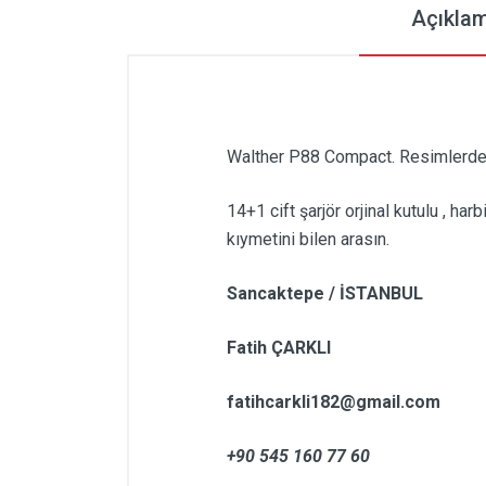
Açıkla
Walther P88 Compact. Resimlerde g
14+1 cift şarjör orjinal kutulu , ha
kıymetini bilen arasın.
Sancaktepe / İSTANBUL
Fatih ÇARKLI
fatihcarkli182@gmail.com
+90 545 160 77 60