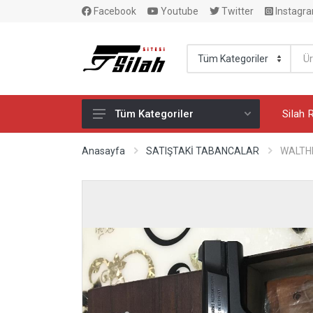
Facebook
Youtube
Twitter
Instagr
Silah 
Tüm Kategoriler
SATIŞTAKİ TABANCALAR
Anasayfa
SATIŞTAKİ TABANCALAR
WALTH
M.K.E.K. MERMİ BAYİİ
SİLAH AKSESUARLARI
GLOCK AKSESUARLARI
YİVSİZ AV TÜFEKLERİ
YİVLİ AV TÜFEKLERİ
GAZ TABANCALARI