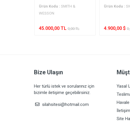
Ürün Kodu :
SMITH &
Ürün Kodu :
S
ORTH
WESSON
MS 22
45.000,00 TL
4.900,00 $
0,00 TL
0
Bize Ulaşın
Müşt
Her türlü istek ve sorularınız için
Yasal U
bizimle iletişime geçebilirsiniz.
Teslima
Havale
silahsitesi@hotmail.com
İletişi
Site Ha