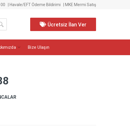
 00
|
Havale/EFT Ödeme Bildirimi
|
MKE Mermi Satış
Ücretsiz İlan Ver
kkımızda
Bize Ulaşın
88
NCALAR