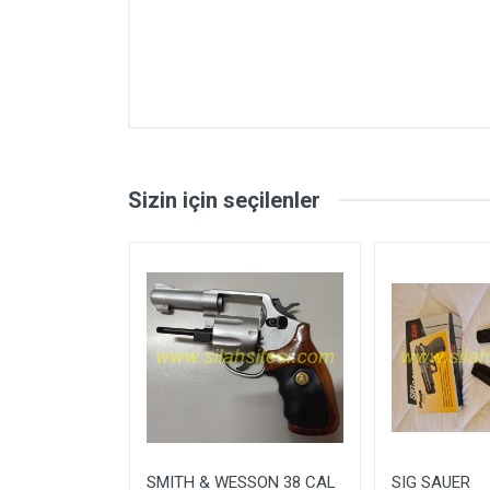
Mermi Çapı
Şarjör Kapasitesi
Sizin için seçilenler
Toplam Uzunluk
Toplam Yükseklik
Toplam Genişlik
Namlu Uzunluğu
Ağırlık
Tetik Ağırlığı
İCAN ARMS
SMITH & WESSON 38 CAL
SIG SAUER