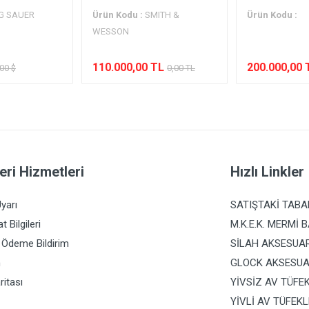
IG SAUER
Ürün Kodu :
SMITH &
Ürün Kodu :
WESSON
110.000,00 TL
200.000,00 
,00 $
0,00 TL
eri Hizmetleri
Hızlı Linkler
yarı
SATIŞTAKİ TAB
t Bilgileri
M.K.E.K. MERMİ B
 Ödeme Bildirim
SİLAH AKSESUA
m
GLOCK AKSESUA
ritası
YİVSİZ AV TÜFE
YİVLİ AV TÜFEKL